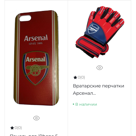
0
(0)
Вратарские перчатки
Арсенал
подростковые
В наличии
Goalkeeper Gloves
Yths DT, 10-12 лет
0
(0)