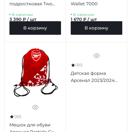
подростковая Two
Wallet 7000
Tone Youth Cap
В наличии
В наличии
3 390 ₽ / шт
1 670 ₽ / шт
В корзину
В корзину
0
(0)
Детская форма
Арсенал 2023/2024
домашняя
(футболка+шорты)
0
(0)
Мешок для обуви
Арсенал Particle Gym