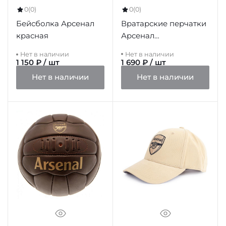
0
(0)
0
(0)
Вратарские перчатки
Бейсболка Арсенал
Арсенал
красная
подростковые
Нет в наличии
Нет в наличии
Goalkeeper Gloves
1 150 ₽ / шт
1 690 ₽ / шт
Yths, 10-12 лет
Нет в наличии
Нет в наличии