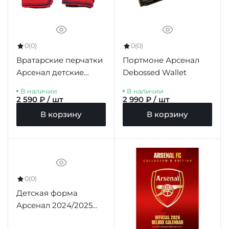
0
(0)
0
(0)
Вратарские перчатки
Портмоне Арсенал
Арсенал детские
Debossed Wallet
Goalkeeper Gloves Kids
В наличии
В наличии
DT, 7-9 лет
2 590 ₽ / шт
2 990 ₽ / шт
В корзину
В корзину
0
(0)
Детская форма
Арсенал 2024/2025
домашняя