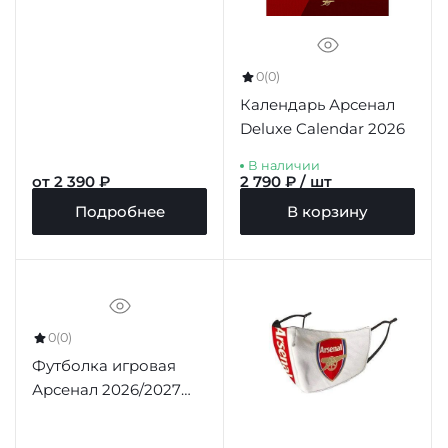
(футболка+шорты)
0
(0)
Календарь Арсенал
Deluxe Calendar 2026
В наличии
от 2 390 ₽
2 790 ₽ / шт
Подробнее
В корзину
0
(0)
Футболка игровая
Арсенал 2026/2027
гостевая (Player
Version)