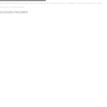
ействительна только для интернет магазина и может отличаться от цен
ничных магазинах
ссчитать доставку