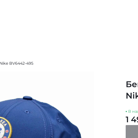
Nike BV6442-495
Бе
Ni
В на
1 