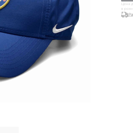
Цена д
в роз
Ра