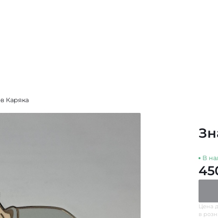
в Каряка
Зн
В на
45
Цена д
в роз