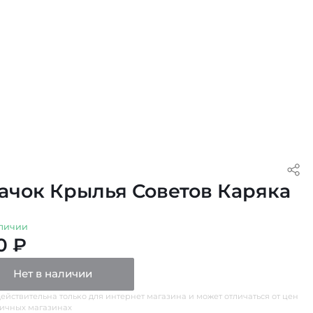
ачок Крылья Советов Каряка
личии
0 ₽
Нет в наличии
ействительна только для интернет магазина и может отличаться от цен
ничных магазинах