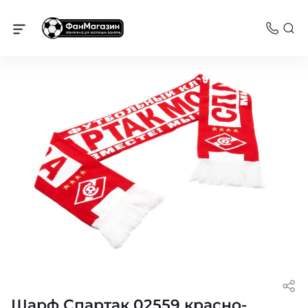
Спартак
Шарф Спартак 02559 красно-